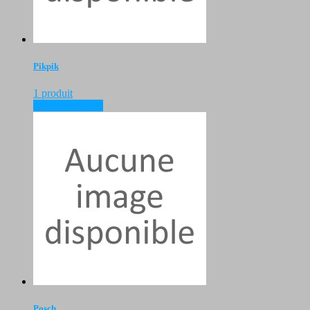
Pikpik
1 produit
voir les produits
Posch