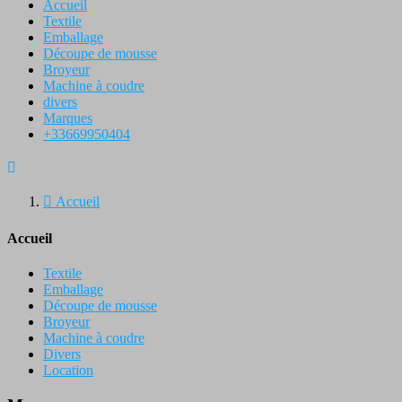
Accueil
Textile
Emballage
Découpe de mousse
Broyeur
Machine à coudre
divers
Marques
+33669950404


Accueil
Accueil
Textile
Emballage
Découpe de mousse
Broyeur
Machine à coudre
Divers
Location