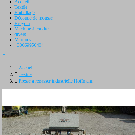
Accueil
Textile
Emballage
Découpe de mousse
Broyeur
Machine à coudre
divers
Marques
+33669950404


Accueil

Textile

Presse à repasser industrielle Hoffmann