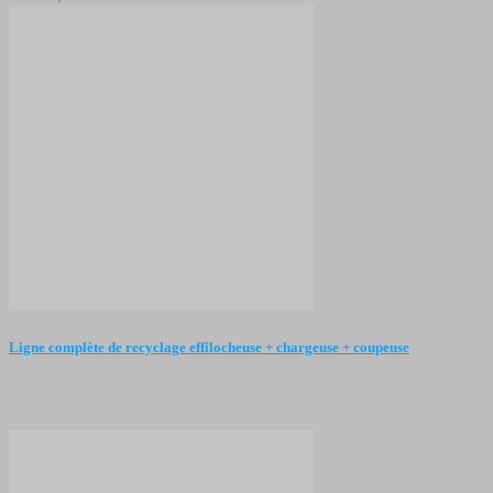
Ligne complète de recyclage effilocheuse + chargeuse + coupeuse